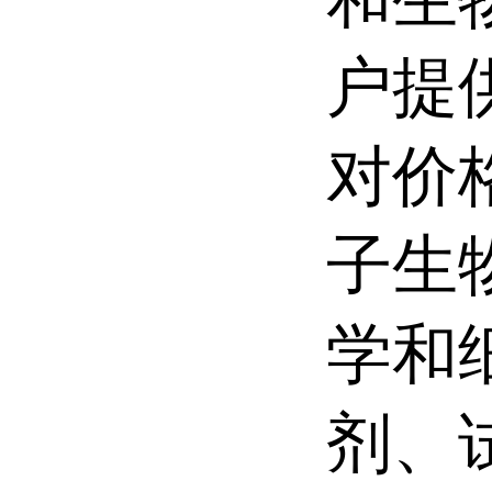
户提
对价
子生
学和
剂、