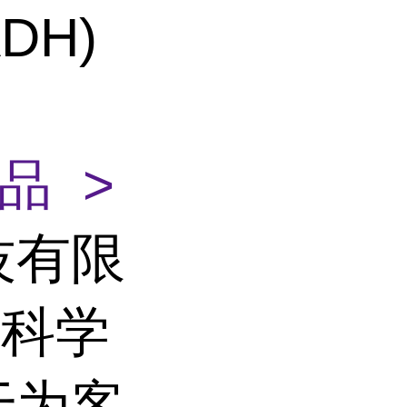
DH)
品 >
技有限
命科学
于为客