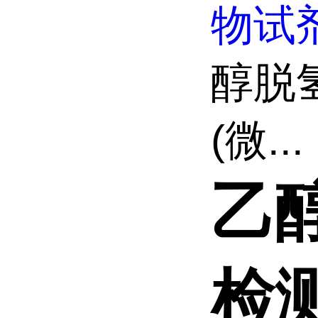
物试
醇脱
(微...
乙醇
检