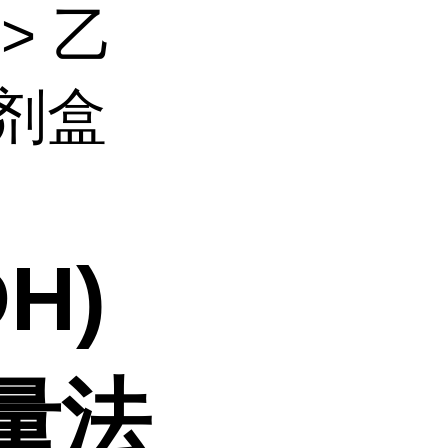
> 乙
试剂盒
H)
量法