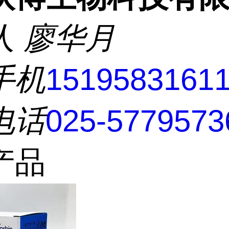
人
廖华月
手机
1519583161
电话
025-5779573
产品