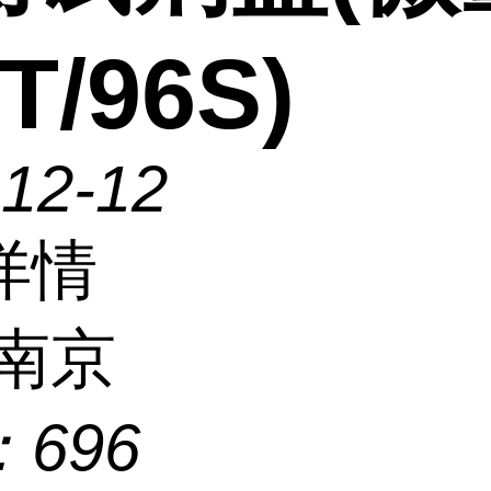
T/96S)
-12-12
详情
南京
：
696