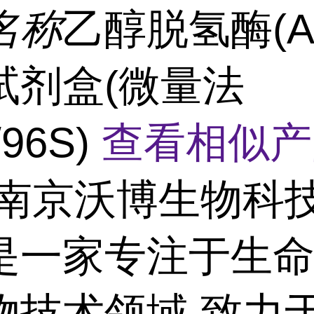
名称
乙醇脱氢酶(A
试剂盒(微量法
/96S)
查看相似产
南京沃博生物科
是一家专注于生
物技术领域,致力