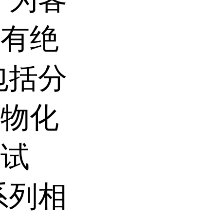
和有绝
包括分
生物化
的试
系列相