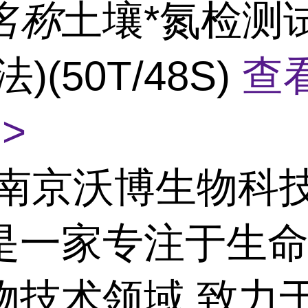
名称
土壤*氮检测
)(50T/48S)
查
>
南京沃博生物科
是一家专注于生
物技术领域,致力