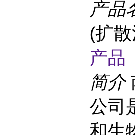
产品
(扩散法
产品 
简介
公司
和生