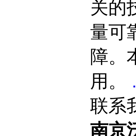
关的
量可
障。
用。
联系
南京