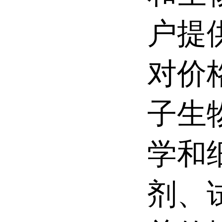
户提
对价
子生
学和
剂、