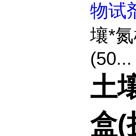
物试
壤*
(50...
土
盒(