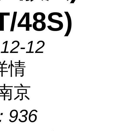
T/48S)
-12-12
详情
南京
：
936