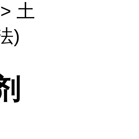
> 土
法)
剂