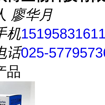
人
廖华月
手机
1519583161
电话
025-5779573
产品