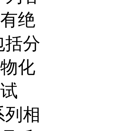
和有绝
包括分
生物化
的试
系列相