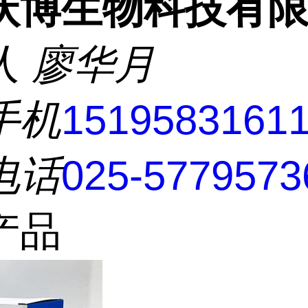
沃博生物科技有
人
廖华月
手机
1519583161
电话
025-5779573
产品