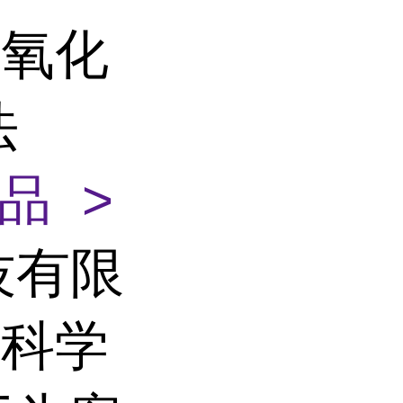
过氧化
法
品 >
技有限
命科学