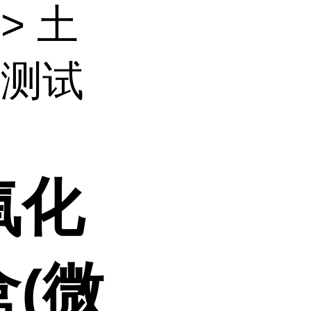
> 土
检测试
氧化
(微