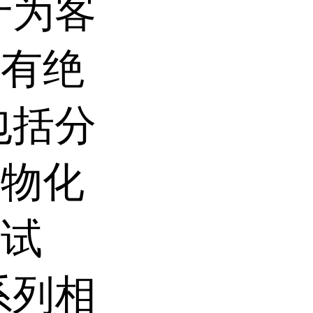
于为客
和有绝
包括分
生物化
的试
系列相