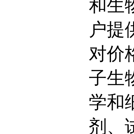
和生
户提
对价
子生
学和
剂、