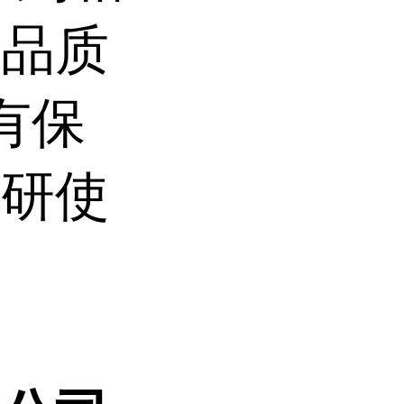
产品质
有保
科研使