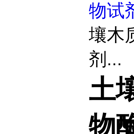
物试
壤木
剂...
土
物