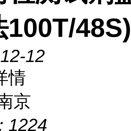
100T/48S
-12-12
详情
南京
：
1224