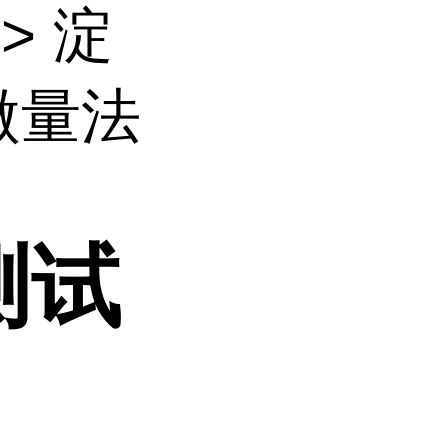
> 淀
微量法
测试