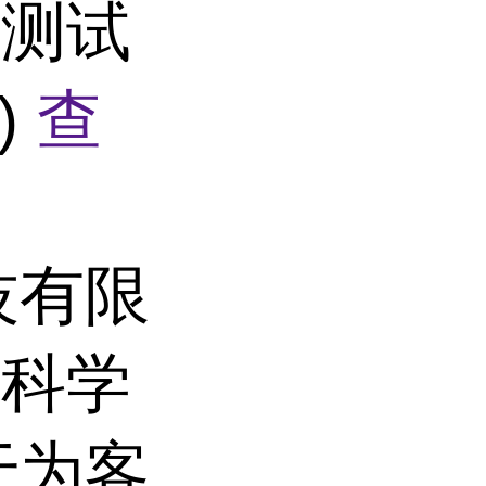
检测试
)
查
技有限
命科学
于为客