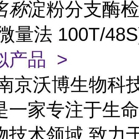
名称
淀粉分支酶
微量法 100T/48S
似产品 >
南京沃博生物科
是一家专注于生
物技术领域,致力