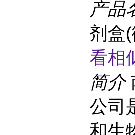
产品
剂盒(
看相
简介
公司
和生