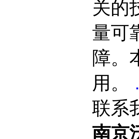
关的
量可
障。
用。
联系
南京