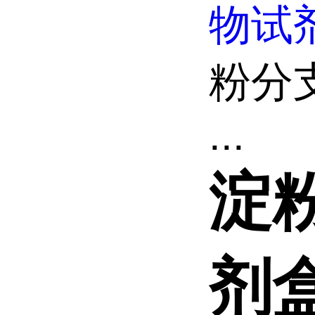
物试
粉分
...
淀
剂