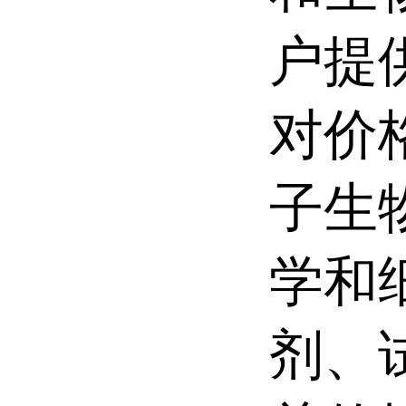
户提
对价
子生
学和
剂、