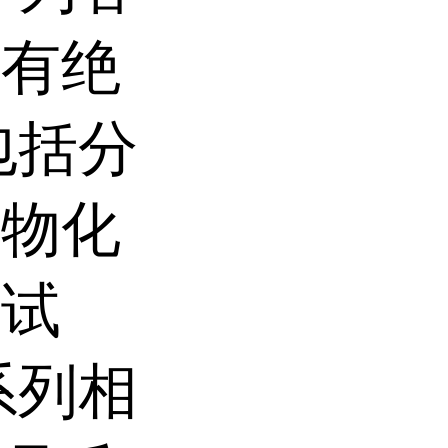
和有绝
包括分
生物化
的试
系列相