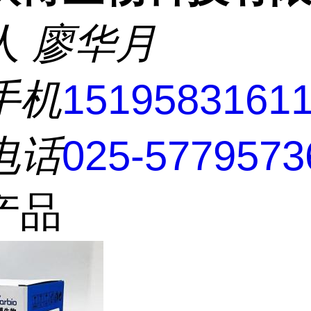
人
廖华月
手机
1519583161
电话
025-5779573
产品