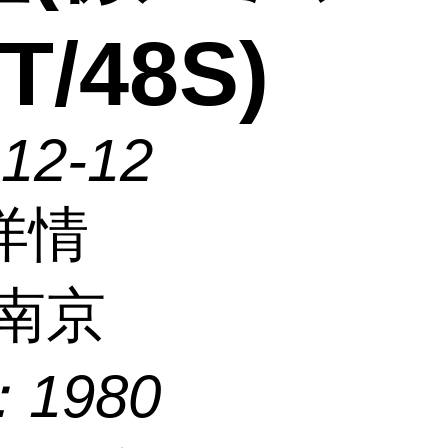
T/48S)
-12-12
详情
南京
：
1980