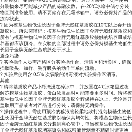
? 基质胶产品储存在-20℃时是稳定的。通过分装并一次性使用
分装物来尽可能减少产品的冻融次数。在-20℃冰箱中储存分装
物直到准备使用。请不要储存在无霜冰箱中。请务必保持产品的
冻存状态。
? 因为模基生物低生长因子金牌无酚红基质胶在10℃以上会开始
凝胶化。所以需谨记：模基生物低生长因子金牌无酚红基质胶和
所有与模基生物低生长因子金牌无酚红基质胶接触的培养皿或培
养基都应该预冷。在实验的全部过程中请务必保持模基生物低生
长因子金牌无酚红基质胶处于冰上。
避免污染
? 实验操作人员需严格区分实验操作台、清洁区和污染区，确保
插取吸头、加样、丢弃吸头的动作呈单向流动。
? 实验后使用含 0.5% 次氯酸的消毒液对实验操作区消毒。
其他
? 请将基质胶产品小瓶淹没在碎冰中，并放置在4℃冰箱里过夜
解冻模基生物基质胶，蛋白浓度高时可能需要更多时间。请将模
基生物低生长因子金牌无酚红基质胶全程保持在冰上。无论是开
盖取用产品或者对产品进行分装，请保持无菌操作。
? 操作过程中，需使用预冷的移液管轻柔地吹打混匀模基生物低
生长因子金牌无酚红基质胶以确保其均匀性。将模基生物低生长
因子金牌无酚红基质胶分装到离心管中，每当模基生物低生长因
子金牌无酚红基质胶堵塞吸头和/或移液管测量不精确时请更换