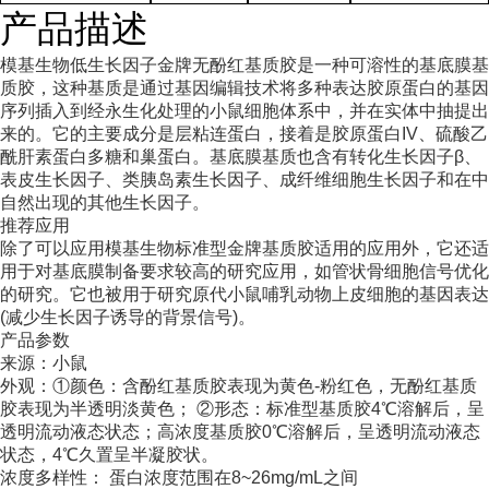
产品描述
模基生物低生长因子金牌无酚红基质胶是一种可溶性的基底膜基
质胶，这种基质是通过基因编辑技术将多种表达胶原蛋白的基因
序列插入到经永生化处理的小鼠细胞体系中，并在实体中抽提出
来的。它的主要成分是层粘连蛋白，接着是胶原蛋白IV、硫酸乙
酰肝素蛋白多糖和巢蛋白。基底膜基质也含有转化生长因子β、
表皮生长因子、类胰岛素生长因子、成纤维细胞生长因子和在中
自然出现的其他生长因子。
推荐应用
除了可以应用模基生物标准型金牌基质胶适用的应用外，它还适
用于对基底膜制备要求较高的研究应用，如管状骨细胞信号优化
的研究。它也被用于研究原代小鼠哺乳动物上皮细胞的基因表达
(减少生长因子诱导的背景信号)。
产品参数
来源：小鼠
外观：①颜色：含酚红基质胶表现为黄色-粉红色，无酚红基质
胶表现为半透明淡黄色； ②形态：标准型基质胶4℃溶解后，呈
透明流动液态状态；高浓度基质胶0℃溶解后，呈透明流动液态
状态，4℃久置呈半凝胶状。
浓度多样性： 蛋白浓度范围在8~26mg/mL之间