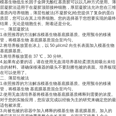
模基生物低生长因子金牌无酚红基质胶可以以几种方式使用。薄
层凝胶法适用于在凝胶顶部接种细胞，厚层凝胶法允许您在三维
基质内培养细胞，薄层包被法(不凝胶化)给您提供了复杂的蛋白
质层，您可以在其上培养细胞。您的选择基于您想要实现的最终
结果，无论是细胞生长、附着还是分化。
一、薄层凝胶法
1.依照推荐的方法解冻模基生物基底膜基质。使用预冷的移液
管，将模基生物 基底膜基质混合至均匀。
2.将培养板放置在冰上，以 50 μl/cm2 向生长表面加入模基生物
基底膜基质。
3.将培养板放置在 37 ℃，30 分钟。
4.如果有必要的话，请在使用无血清培养基轻柔漂洗前吸出未结
合的材料。请确保移液器的吸头不要刮擦包被的表面。培养板现
在可以使用了。
二、薄层包被法
1.依照推荐的方法解冻模基生物基底膜基质。使用预冷的移液
管，将模基生物 基底膜基质混合至均匀。
2.使用无血清培养基将模基生物基底膜基质稀释到需要的浓度。
对于您的实验应用，您应该完成以经验为主的研究来确定您的最
适包被浓度。
3.向被包被的容器中加入稀释的模基生物 基底膜基质。加入的