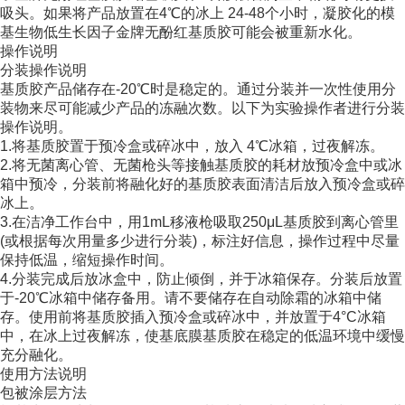
吸头。如果将产品放置在4℃的冰上 24-48个小时，凝胶化的模
基生物低生长因子金牌无酚红基质胶可能会被重新水化。
操作说明
分装操作说明
基质胶产品储存在-20℃时是稳定的。通过分装并一次性使用分
装物来尽可能减少产品的冻融次数。以下为实验操作者进行分装
操作说明。
1.将基质胶置于预冷盒或碎冰中，放入 4℃冰箱，过夜解冻。
2.将无菌离心管、无菌枪头等接触基质胶的耗材放预冷盒中或冰
箱中预冷，分装前将融化好的基质胶表面清洁后放入预冷盒或碎
冰上。
3.在洁净工作台中，用1mL移液枪吸取250μL基质胶到离心管里
(或根据每次用量多少进行分装)，标注好信息，操作过程中尽量
保持低温，缩短操作时间。
4.分装完成后放冰盒中，防止倾倒，并于冰箱保存。分装后放置
于-20℃冰箱中储存备用。请不要储存在自动除霜的冰箱中储
存。使用前将基质胶插入预冷盒或碎冰中，并放置于4°C冰箱
中，在冰上过夜解冻，使基底膜基质胶在稳定的低温环境中缓慢
充分融化。
使用方法说明
包被涂层方法