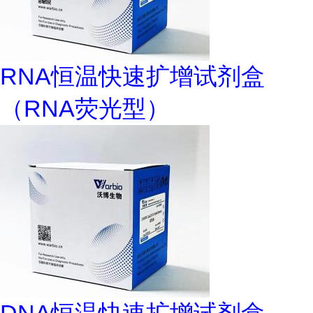
RNA恒温快速扩增试剂盒
（RNA荧光型）