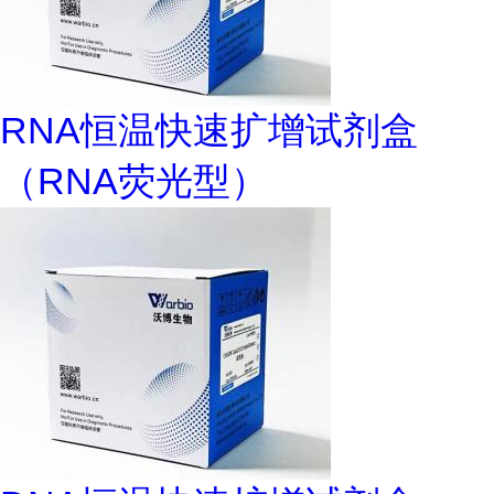
RNA恒温快速扩增试剂盒
（RNA荧光型）