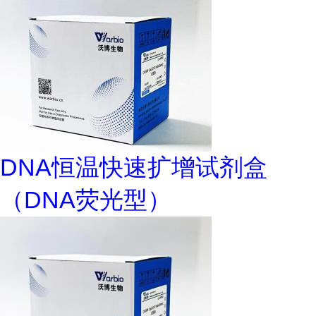
DNA恒温快速扩增试剂盒
（DNA荧光型）