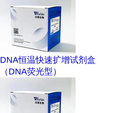
DNA恒温快速扩增试剂盒
（DNA荧光型）