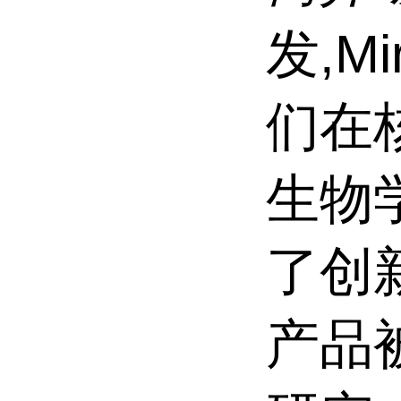
发,M
们在
生物
了创
产品