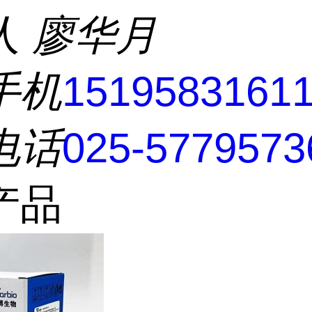
人
廖华月
手机
1519583161
电话
025-5779573
产品