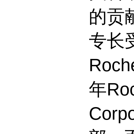
的贡献
专长受
Roc
年Roc
Corp