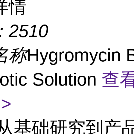
详情
：
2510
名称
Hygromycin 
iotic Solution
查
>
从基础研究到产