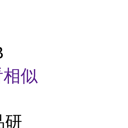
B
看相似
品研