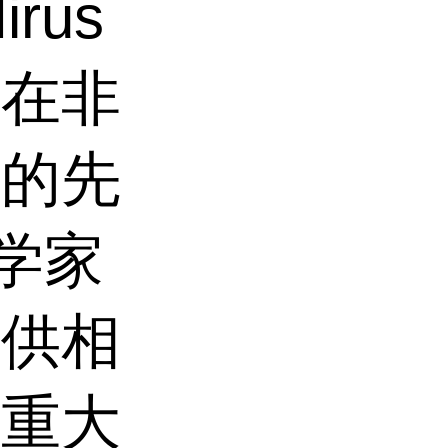
rus
它在非
面的先
科学家
提供相
了重大