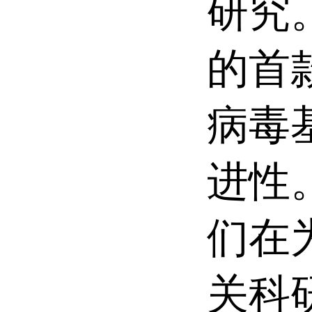
研究。
的首
病毒
进性。
们在
关科