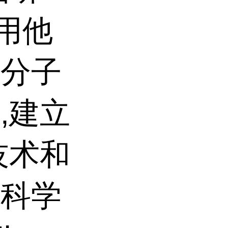
利用他
及分子
,建立
技术和
命科学