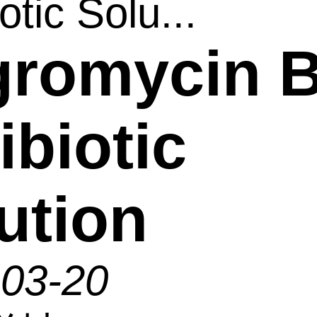
otic Solu...
gromycin 
ibiotic
ution
-03-20