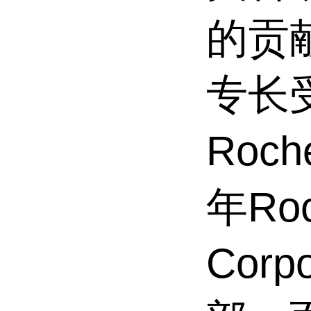
的贡献
专长受
Roc
年Roc
Corp