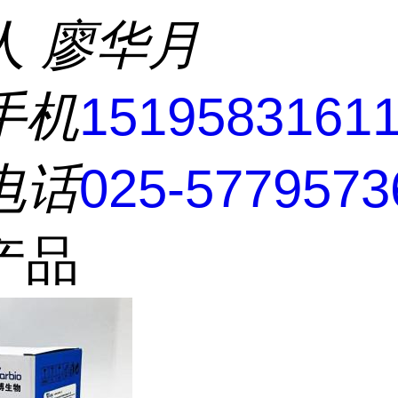
人
廖华月
手机
1519583161
电话
025-5779573
产品