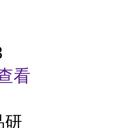
3
查看
品研