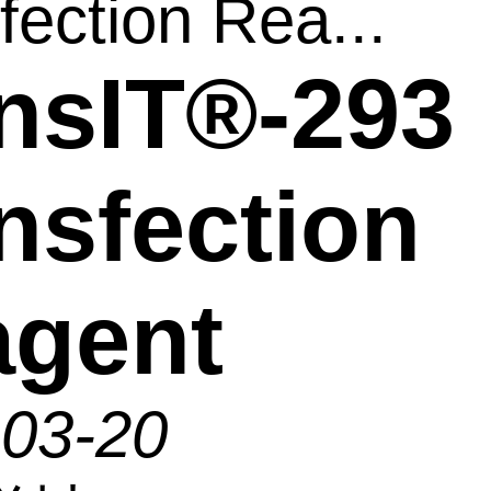
fection Rea...
nsIT®-293
nsfection
agent
-03-20