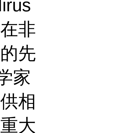
rus
它在非
面的先
科学家
提供相
了重大