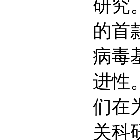
研究。
的首
病毒
进性。
们在
关科