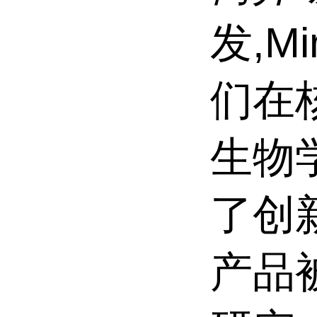
发,M
们在
生物
了创
产品