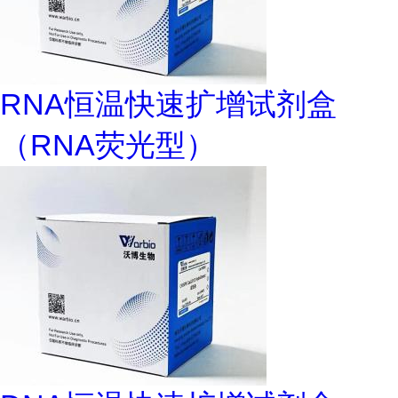
RNA恒温快速扩增试剂盒
（RNA荧光型）