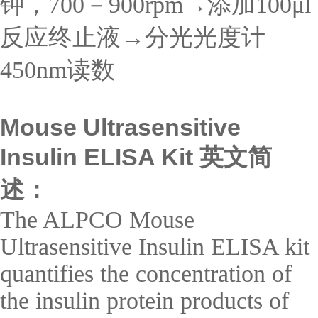
钟，700－900rpm→添加100μl
反应终止液→分光光度计
450nm读数
Mouse Ultrasensitive
Insulin ELISA Kit 英文简
述：
The ALPCO Mouse
Ultrasensitive Insulin ELISA kit
quantifies the concentration of
the insulin protein products of