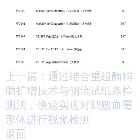
JY0209
双靶标
HybriDetect侧向层析试纸条（彩虹型）
50T
JY0201
单靶标
HybriDetect侧向层析试纸条（彩虹型）
50T
JY0307
CRISPR单酶切及扩增产物检测试纸条
50T
JY0301
CRISPR Cas12/13 HybriDetect试纸条
50T
JY0308
CRISPR双酶切检测试纸条（变色龙）
50T
上一篇：通过结合重组酶辅
助扩增技术与侧流试纸条检
测法，快速实现对鸡败血霉
形体进行视觉检测
返回