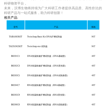
科研物资平台 。
未来，沃博生物将持续为广大科研工作者提供高品质、高性价比的
科研产品与一站式服务，助力科研创新
！
相关产品:
货号
产品
规格
TABAS03KIT
TwistAmp Basic Kit DNA扩增试剂盒
96T
TAEXO02KIT
TwistAmp exo 试剂盒
96T
B8201C1
DNA恒温快速扩增试剂盒（DNA基础型）
48
T
B8202C3
DNA恒温快速扩增试剂盒（DNA荧光型）
48
T
B8203C5
DNA恒温快速扩增试剂盒（DNA试纸条型）
48
T
B8204C7
RNA恒温快速扩增试剂盒（RNA基础型）
48
T
B8205C9
RNA恒温快速扩增试剂盒（RNA荧光型）
48
T
B8206C0
RNA恒温快速扩增试剂盒（RNA试纸条型）
48
T